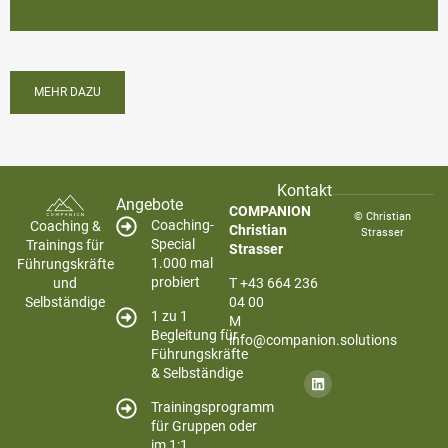
MEHR DAZU
Kontakt
Angebote
COMPANION
© Christian
Coaching-
Coaching &
Christian
Strasser
Special
Trainings für
Strasser
1.000 mal
Führungskräfte
probiert
T +43 664 236
und
04 00
Selbständige
1 zu 1
M
Begleitung für
info@companion.solutions
Führungskräfte
& Selbständige
Trainingsprogramm
für Gruppen oder
im 1:1