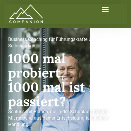
Business Coaching für Führungskräfte und
Selbständige
1000 mal
probiert,
1000 mal ist nix
passiert?
Schluss mit Plänen, die in der Schublade bleiben.
Mit mir wird aus deiner Entscheidung tatsächlich
Handlung.