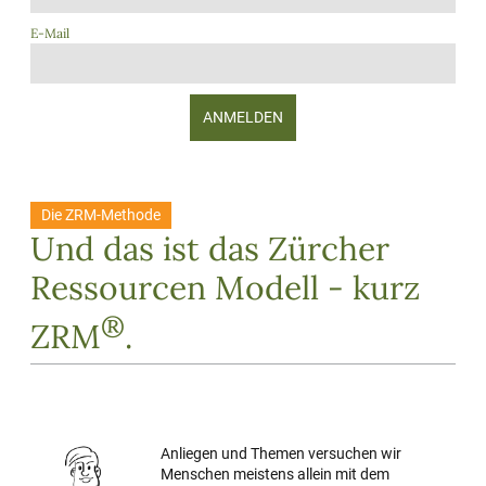
verloren geht. Danke dafür!
E-Mail
Hier klicken
ANMELDEN
Die ZRM-Methode
Und das ist das Zürcher
Ressourcen Modell - kurz
®
ZRM
.
Anliegen und Themen versuchen wir
Menschen meistens allein mit dem