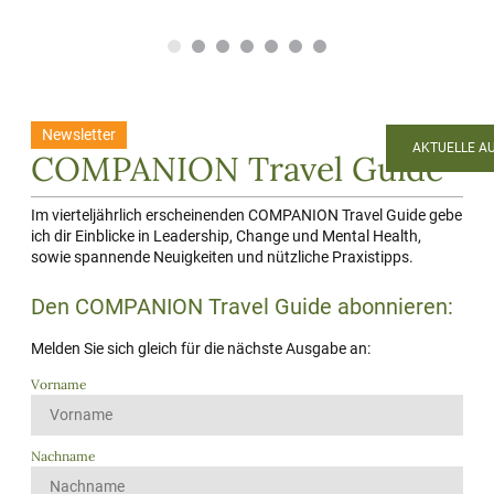
CARO M., UNTERNEHMERIN
CHRI
Ich habe mir Christians
Ch
Newsletter
AKTUELLE A
COMPANION Travel Guide
Unterstützung geholt, als ich in
u
meinem Unternehmen vor ein paar
Kl
Im vierteljährlich erscheinenden COMPANION Travel Guide gebe
größeren Entscheidungen stand.
Ic
ich dir Einblicke in Leadership, Change und Mental Health,
Die Gespräche mit ihm haben mir
g
sowie spannende Neuigkeiten und nützliche Praxistipps.
sehr geholfen, klarer zu sehen, was
eh
Den COMPANION Travel Guide abonnieren:
ich eigentlich will und auf welchem
er
Weg ich dieses Ziel erreichen kann.
de
Melden Sie sich gleich für die nächste Ausgabe an:
ge
Vorname
Zudem war es eine wertvolle
Er
Erinnerung auch auf mich zu
schauen - etwas, das im
Fr
Nachname
Unternehmerinnenalltag oft
un